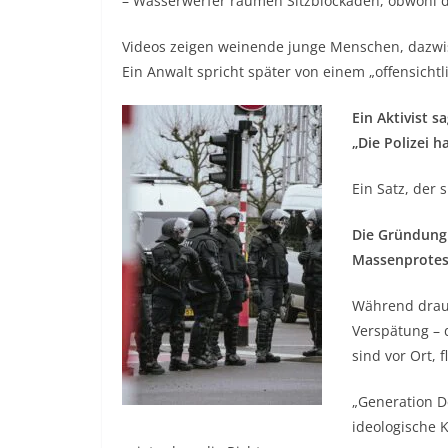
– Wasserwerfer räumen Sitzblockaden, obwohl di
Videos zeigen weinende junge Menschen, dazwisc
Ein Anwalt spricht später von einem „offensicht
Ein Aktivist sa
„Die Polizei h
Ein Satz, der s
Die Gründung 
Massenprotes
Während drauß
Verspätung – 
sind vor Ort, 
„Generation D
ideologische 