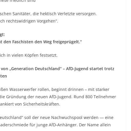
ese friedlich sind
hen Sanitäter, die hektisch Verletzte versorgen.
lich rechtswidrigen Vorgehen“.
gt:
at den Faschisten den Weg freigeprügelt.“
ich in vielen Köpfen festsetzt.
von „Generation Deutschland“ – AfD-Jugend startet trotz
ten
en Wasserwerfer rollen, beginnt drinnen – mit starker
die Gründung der neuen AfD-Jugend. Rund 800 Teilnehmer
flankiert von Sicherheitskräften.
eutschland“ soll der neue Nachwuchspool werden — eine
Kaderschmiede für junge AfD-Anhänger. Der Name allein