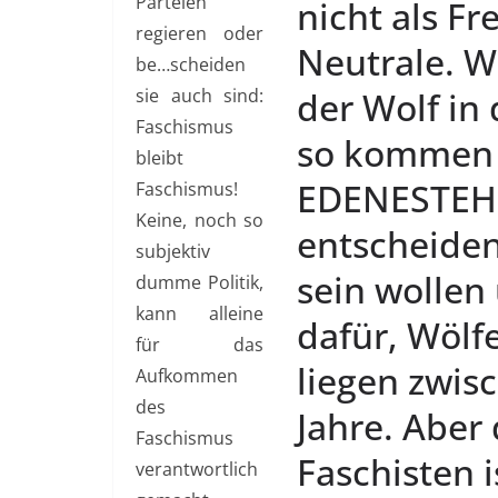
Parteien
regieren oder
be…scheiden
sie auch sind:
Faschismus
bleibt
Faschismus!
Keine, noch so
subjektiv
dumme Politik,
kann alleine
für das
Aufkommen
des
Faschismus
verantwortlich