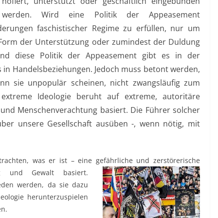
hofiert, unterstützt oder geschäftlich eingebunden
werden. Wird eine Politik der Appeasement
derungen faschistischer Regime zu erfüllen, nur um
e Form der Unterstützung oder zumindest der Duldung
Und diese Politik der Appeasement gibt es in der
rs in Handelsbeziehungen. Jedoch muss betont werden,
enn sie unpopulär scheinen, nicht zwangsläufig zum
extreme Ideologie beruht auf extreme, autoritäre
t und Menschenverachtung basiert. Die Führer solcher
über unsere Gesellschaft ausüben -, wenn nötig, mit
rachten, was er ist – eine gefährliche und zerstörerische
ng und Gewalt basiert.
ieden werden, da sie dazu
deologie herunterzuspielen
en.