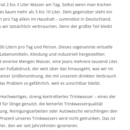
al 2 bis 3 Liter Wasser am Tag. Selbst wenn man Kochen
s kaum mehr als 5 bis 10 Liter. Dem gegenüber steht ein
n pro Tag allein im Haushalt – zumindest in Deutschland.
s wir tatsächlich verbrauchen. Denn der größte Teil bleibt
00 Litern pro Tag und Person. Dieses sogenannte virtuelle
 Lebensmitteln, Kleidung und industriell hergestellten
gt enorme Mengen Wasser, eine Jeans mehrere tausend Liter,
sser-Fußabdruck, der weit über das hinausgeht, was wir im
 einer Größenordnung, die mit unserem direkten Verbrauch
s Problem so gefährlich, weil es unsichtbar bleibt.
ochwertiges, streng kontrolliertes Trinkwasser – eines der
für Dinge genutzt, die keinerlei Trinkwasserqualität
ung, Reinigungsarbeiten oder Autowäsche verschlingen den
Prozent unseres Trinkwassers wird nicht getrunken. Das ist
ler, den wir seit Jahrzehnten ignorieren.