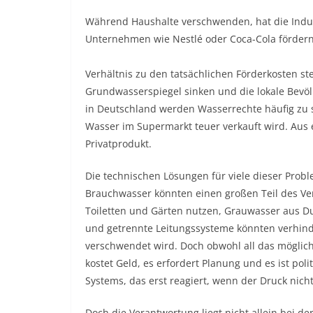
Während Haushalte verschwenden, hat die Indust
Unternehmen wie
Nestlé
oder
Coca-Cola
fördern
Verhältnis zu den tatsächlichen Förderkosten st
Grundwasserspiegel sinken und die lokale Bevö
in Deutschland werden Wasserrechte häufig zu 
Wasser im Supermarkt teuer verkauft wird. Aus e
Privatprodukt.
Die technischen Lösungen für viele dieser Probl
Brauchwasser könnten einen großen Teil des Ver
Toiletten und Gärten nutzen, Grauwasser aus
und getrennte Leitungssysteme könnten verhind
verschwendet wird. Doch obwohl all das möglich 
kostet Geld, es erfordert Planung und es ist pol
Systems, das erst reagiert, wenn der Druck nicht
Doch die Verantwortung liegt nicht allein bei de