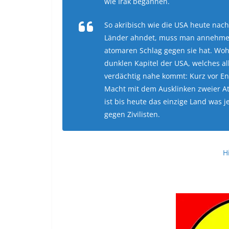
wie Irak begannen.
So akribisch wie die USA heute nac
Länder ahndet, muss man annehmen,
atomaren Schlag gegen sie hat. Woh
dunklen Kapitel der USA, welches al
verdächtig nahe kommt: Kurz vor En
Macht mit dem Ausklinken zweier At
ist bis heute das einzige Land was 
gegen Zivilisten.
H