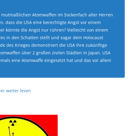
h mutmaßlichen Atomwaffen im Sockenfach aller Herren
 dass die USA eine berechtigte Angst vor einem
er könnte die Angst nur rühren? Vielleicht von einem
les in den Schatten stellt und sogar dem Holocaust
de des Krieges demonstriert die USA ihre zukünftige
omwaffen über 2 großen zivilen Städten in Japan. USA
jemals eine Atomwaffe eingesetzt hat und das vor allem
ier weiter lesen