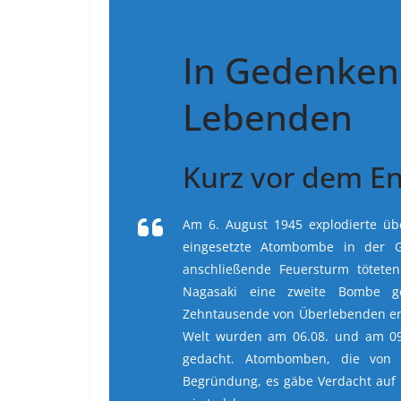
In Gedenken 
Lebenden
Kurz vor dem E
Am 6. August 1945 explodierte über
eingesetzte Atombombe in der G
anschließende Feuersturm tötet
Nagasaki eine zweite Bombe g
Zehntausende von Überlebenden erl
Welt wurden am 06.08. und am 09
gedacht. Atombomben, die von 
Begründung, es gäbe Verdacht auf 