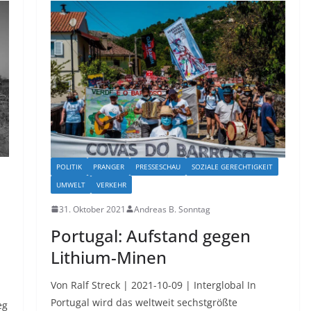
POLITIK
PRANGER
PRESSESCHAU
SOZIALE GERECHTIGKEIT
UMWELT
VERKEHR
31. Oktober 2021
Andreas B. Sonntag
Portugal: Aufstand gegen
Lithium-Minen
Von Ralf Streck | 2021-10-09 | Interglobal In
Portugal wird das weltweit sechstgrößte
eg